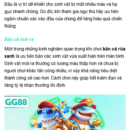
Đầu là vị trí dễ khiến cho sinh vật bị mất nhiều máu và hạ
gục nhanh chóng. Do đó, khi tham gia ngư thủ hãy ưu tiên
ngắm chuẩn xác vào đầu của chúng để tăng hiệu quả chiến
thắng.
Bắn cá mới ra
Một trong những kinh nghiệm quan trọng khi chơi
bắn cá rùa
xanh
là ưu tiên bắn các sinh vật vừa xuất hiện trên màn hình.
Sinh vật mới ra thường có lượng máu thấp hơn và chưa bị
người chơi khác tấn công nhiều, vì vậy khả năng tiêu diệt
thành công sẽ cao hơn. Cách chơi này giúp tiết kiệm đạn và
tăng tỷ lệ nhận thưởng ổn định.