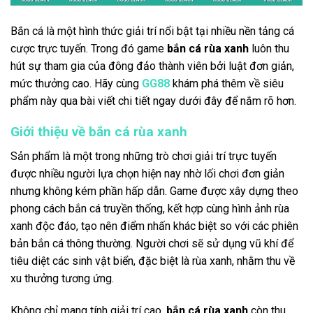
Bắn cá là một hình thức giải trí nổi bật tại nhiều nền tảng cá
cược trực tuyến. Trong đó game
bắn cá rùa xanh
luôn thu
hút sự tham gia của đông đảo thành viên bởi luật đơn giản,
mức thưởng cao. Hãy cùng
GG88
khám phá thêm về siêu
phẩm này qua bài viết chi tiết ngay dưới đây để nắm rõ hơn.
Giới thiệu về bắn cá rùa xanh
Sản phẩm là một trong những trò chơi giải trí trực tuyến
được nhiều người lựa chọn hiện nay nhờ lối chơi đơn giản
nhưng không kém phần hấp dẫn. Game được xây dựng theo
phong cách bắn cá truyền thống, kết hợp cùng hình ảnh rùa
xanh độc đáo, tạo nên điểm nhấn khác biệt so với các phiên
bản bắn cá thông thường. Người chơi sẽ sử dụng vũ khí để
tiêu diệt các sinh vật biển, đặc biệt là rùa xanh, nhằm thu về
xu thưởng tương ứng.
Không chỉ mang tính giải trí cao,
bắn cá rùa xanh
còn thu