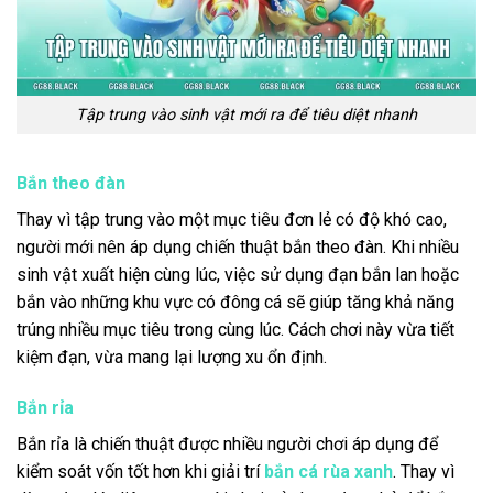
Tập trung vào sinh vật mới ra để tiêu diệt nhanh
Bắn theo đàn
Thay vì tập trung vào một mục tiêu đơn lẻ có độ khó cao,
người mới nên áp dụng chiến thuật bắn theo đàn. Khi nhiều
sinh vật xuất hiện cùng lúc, việc sử dụng đạn bắn lan hoặc
bắn vào những khu vực có đông cá sẽ giúp tăng khả năng
trúng nhiều mục tiêu trong cùng lúc. Cách chơi này vừa tiết
kiệm đạn, vừa mang lại lượng xu ổn định.
Bắn rỉa
Bắn rỉa là chiến thuật được nhiều người chơi áp dụng để
kiểm soát vốn tốt hơn khi giải trí
bắn cá rùa xanh
. Thay vì