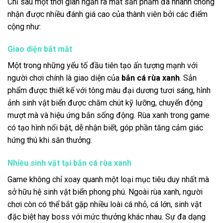
Chỉ sau một thời gian ngắn ra mắt sản phẩm đã nhanh chóng
nhận được nhiều đánh giá cao của thành viên bởi các điểm
cộng như:
Giao diện bắt mắt
Một trong những yếu tố đầu tiên tạo ấn tượng mạnh với
người chơi chính là giao diện của
bắn cá rùa xanh
. Sản
phẩm được thiết kế với tông màu đại dương tươi sáng, hình
ảnh sinh vật biển được chăm chút kỹ lưỡng, chuyển động
mượt mà và hiệu ứng bắn sống động. Rùa xanh trong game
có tạo hình nổi bật, dễ nhận biết, góp phần tăng cảm giác
hứng thú khi săn thưởng.
Nhiều sinh vật tại bắn cá rùa xanh
Game không chỉ xoay quanh một loại mục tiêu duy nhất mà
sở hữu hệ sinh vật biển phong phú. Ngoài rùa xanh, người
chơi còn có thể bắt gặp nhiều loài cá nhỏ, cá lớn, sinh vật
đặc biệt hay boss với mức thưởng khác nhau. Sự đa dạng