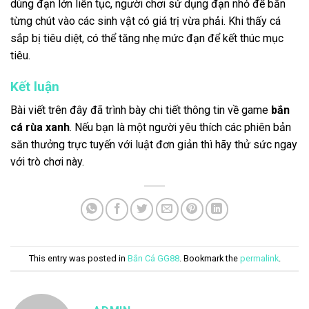
dùng đạn lớn liên tục, người chơi sử dụng đạn nhỏ để bắn
từng chút vào các sinh vật có giá trị vừa phải. Khi thấy cá
sắp bị tiêu diệt, có thể tăng nhẹ mức đạn để kết thúc mục
tiêu.
Kết luận
Bài viết trên đây đã trình bày chi tiết thông tin về game
bắn
cá rùa xanh
. Nếu bạn là một người yêu thích các phiên bản
săn thưởng trực tuyến với luật đơn giản thì hãy thử sức ngay
với trò chơi này.
This entry was posted in
Bắn Cá GG88
. Bookmark the
permalink
.