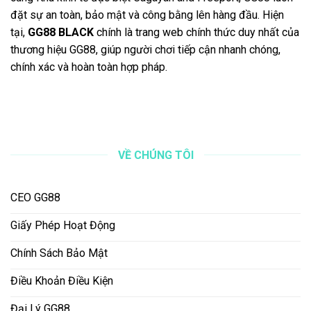
đặt sự an toàn, bảo mật và công bằng lên hàng đầu. Hiện
tại,
GG88 BLACK
chính là trang web chính thức duy nhất của
thương hiệu GG88, giúp người chơi tiếp cận nhanh chóng,
chính xác và hoàn toàn hợp pháp.
VỀ CHÚNG TÔI
CEO GG88
Giấy Phép Hoạt Động
Chính Sách Bảo Mật
Điều Khoản Điều Kiện
Đại Lý GG88