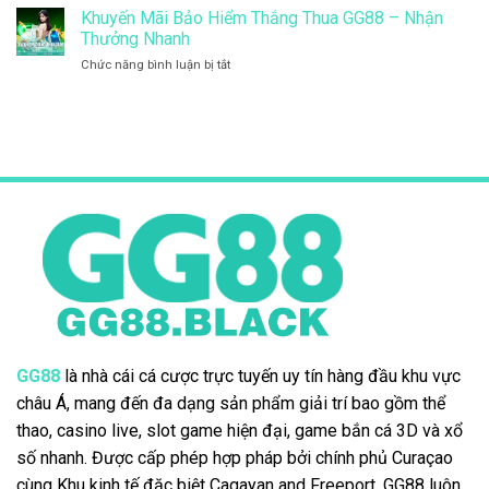
Phạt
Khuyến Mãi Bảo Hiểm Thắng Thua GG88 – Nhận
Giải
May
Góc
Trí
Thưởng Nhanh
Mắn
–
Kịch
ở
Chức năng bình luận bị tắt
Mẹo
Tính,
Khuyến
Soi
Thưởng
Mãi
Kèo
Cao
Bảo
Chuẩn
Hiểm
Xác,
Thắng
Thắng
Thua
Nhanh
GG88
2026
–
Nhận
Thưởng
Nhanh
GG88
là nhà cái cá cược trực tuyến uy tín hàng đầu khu vực
châu Á, mang đến đa dạng sản phẩm giải trí bao gồm thể
thao, casino live, slot game hiện đại, game bắn cá 3D và xổ
số nhanh. Được cấp phép hợp pháp bởi chính phủ Curaçao
cùng Khu kinh tế đặc biệt Cagayan and Freeport, GG88 luôn