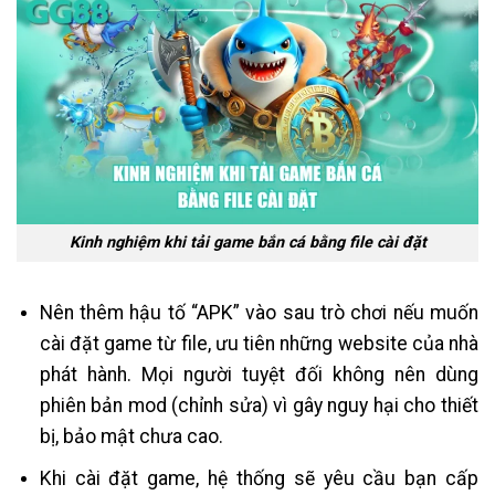
Kinh nghiệm khi tải game bắn cá bằng file cài đặt
Nên thêm hậu tố “APK” vào sau trò chơi nếu muốn
cài đặt game từ file, ưu tiên những website của nhà
phát hành. Mọi người tuyệt đối không nên dùng
phiên bản mod (chỉnh sửa) vì gây nguy hại cho thiết
bị, bảo mật chưa cao.
Khi cài đặt game, hệ thống sẽ yêu cầu bạn cấp